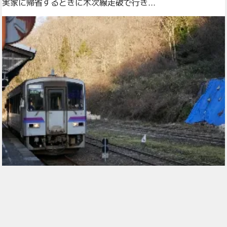
実家に帰省するときに木次線走破で行き...
実家に帰省するときに芸備線に乗りまし...
1
2
3
...