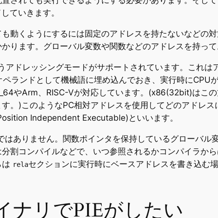
配置されても実行できるようにする必要があります。そして
ドしていきます。
ても動くようにするには固定のアドレスを持たないなどの対
かかります。グローバル変数や関数などのアドレスを持って
いうアドレッシングモードがサポートされています。これは
らの相対値をオペランドとして機械語に埋め込んでおき、実行時にC
4やArm、RISC-Vが対応しています。(x86(32bit
す。)このようなPC相対アドレスを使用してどのアドレス
E(Position Independent Executable)といいます。
うではありません。関数ポインタを保持しているグローバル
は分割コンパイルなどで、いつ参照されるかコンパイラから
らは
セクションに実行時にベースアドレスを書き込む
rela
バイナリでPIEがしたい