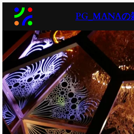
内
PG_MANAの
容
を
ス
キ
ッ
プ