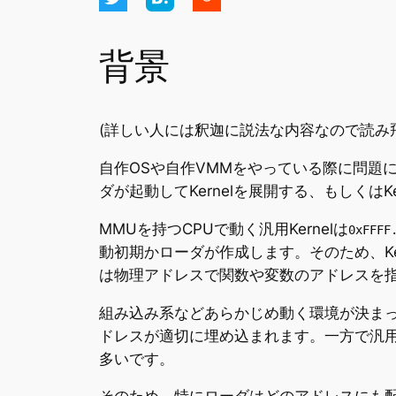
背景
(詳しい人には釈迦に説法な内容なので読み
自作OSや自作VMMをやっている際に問題に
ダが起動してKernelを展開する、もしくは
MMUを持つCPUで動く汎用Kernelは
0xFFFF
動初期かローダが作成します。そのため、Ke
は物理アドレスで関数や変数のアドレスを
組み込み系などあらかじめ動く環境が決ま
ドレスが適切に埋め込まれます。一方で汎用
多いです。