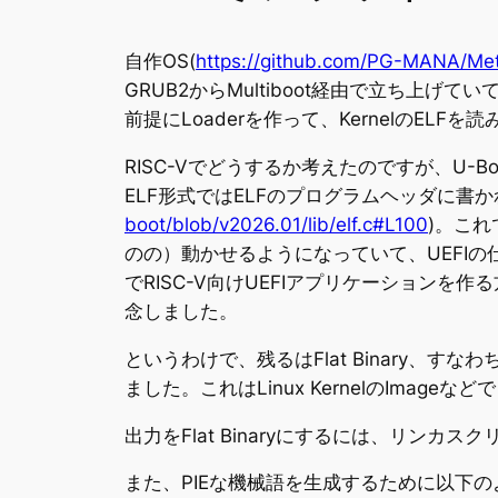
自作OS(
https://github.com/PG-MANA/Met
GRUB2からMultiboot経由で立ち上げ
前提にLoaderを作って、KernelのE
RISC-Vでどうするか考えたのですが、U-B
ELF形式ではELFのプログラムヘッダに書
boot/blob/v2026.01/lib/elf.c#L100
)。これ
のの）動かせるようになっていて、UEFIの
でRISC-V向けUEFIアプリケーションを作
念しました。
というわけで、残るはFlat Binary
ました。これはLinux KernelのImag
出力をFlat Binaryにするには、リンカス
また、PIEな機械語を生成するために以下の