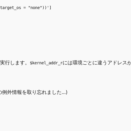
target_os = "none"))']

tで実行します。
には環境ごとに違うアドレス
$kernel_addr_r
の例外情報を取り忘れました…)