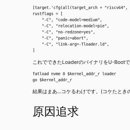
[target.'cfg(all(target_arch = "riscv64", 
rustflags = [

    "-C", "code-model=medium",

    "-C", "relocation-model=pie",

    "-C", "no-redzone=yes",

    "-C", "panic=abort",

    "-C", "link-arg=-Tloader.ld",

]
これでできたLoaderのバイナリをU-Boo
fatload nvme 0 $kernel_addr_r loader

go $kernel_addr_r
結果はまあ…コケるわけです。(コケたとき
原因追求