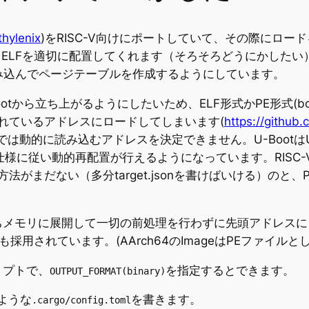
hylenix
)をRISC-V向けにポートしていて、その際にロード
ていてELFを適切に配置してくれます（そろそろどうにかしたい）
LFを読み込んでページテーブルを作成するようにしています。
ootから立ち上がるようにしたいため、ELF形式かPE形式(b
かれているアドレスにロードしてしまいます(
https://github
では動的に読み込むアドレスを決定できません。U-Bootは
仕様に従い動的再配置が行えるようになっています。RISC-
る方法がまだない（多分target.jsonを書けばいける）
、すなわちメモリに展開して一切の前処理を行わずに先頭アドレ
eなどでも採用されています。(AArch64のImageはPEファ
クリプトで、
を指定するとできます。
OUTPUT_FORMAT(binary)
ような
を書きます。
.cargo/config.toml