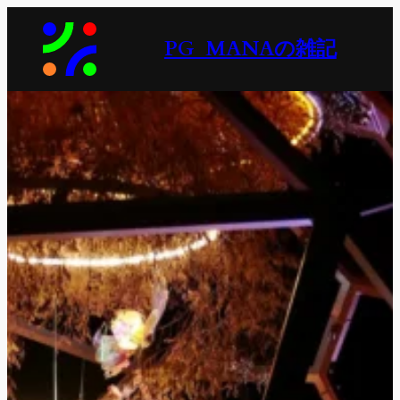
内
容
PG_MANAの雑記
を
ス
キ
ッ
プ