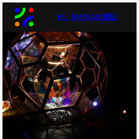
内
容
PG_MANAの雑記
を
ス
キ
ッ
プ