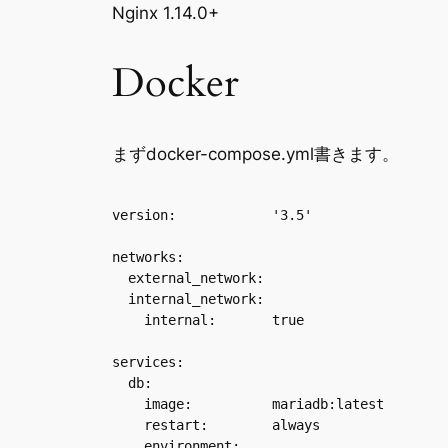
Nginx 1.14.0+
Docker
まずdocker-compose.yml書きます。
version:            '3.5'

networks:

  external_network:

  internal_network:

    internal:       true

services:

  db:

    image:          mariadb:latest

    restart:        always

    environment:
