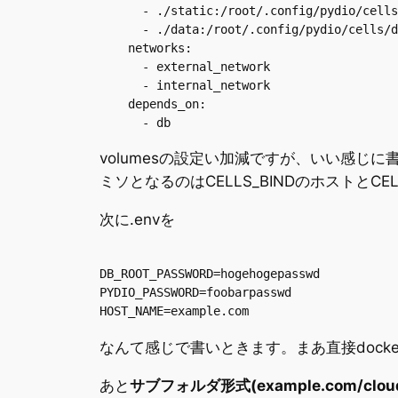
      - ./static:/root/.config/pydio/cells/static/pydio #staticはマウントしなくてもいいかも

      - ./data:/root/.config/pydio/cells/data

    networks:

      - external_network

      - internal_network

    depends_on:

volumesの設定い加減ですが、いい感じ
ミソとなるのはCELLS_BINDのホストとC
次に.envを
DB_ROOT_PASSWORD=hogehogepasswd

PYDIO_PASSWORD=foobarpasswd

なんて感じで書いときます。まあ直接docker
あと
サブフォルダ形式(example.com/c