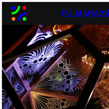
内
PG_MANAの
容
を
ス
キ
ッ
プ