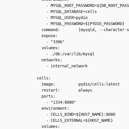
      - MYSQL_ROOT_PASSWORD=${DB_ROOT_PASSWORD}

      - MYSQL_DATABASE=cells

      - MYSQL_USER=pydio

      - MYSQL_PASSWORD=${PYDIO_PASSWORD}

    command:        [mysqld, --character-set-server=utf8mb4, --collation-server=utf8mb4_unicode_ci]

    expose:

      - "3306"

    volumes:

      - ./db:/var/lib/mysql

    networks:

      - internal_network

  cells:

    image:          pydio/cells:latest

    restart:        always

    ports:

      - "1334:8080"

    environment:

      - CELLS_BIND=${HOST_NAME}:8080

      - CELLS_EXTERNAL=${HOST_NAME}

    volumes:
