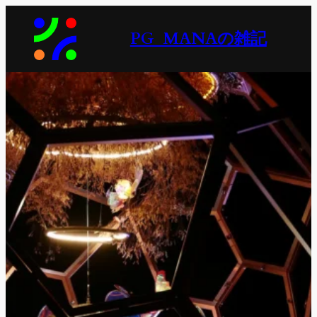
内
容
PG_MANAの雑記
を
ス
キ
ッ
プ