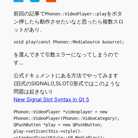
前回の記事で
をボタ
Phonon::VideoPlayer::play
ン押したら動作させたいなと思ったら複数スロ
ットがあり、
void play(const Phonon::MediaSource &source);
を選んできて引数エラーになってしまうので
す…
公式ドキュメントにある方法でやってみます
(旧式のSIGNAL(),SLOT()形式ではこのような
問題は起きない)
New Signal Slot Syntax in Qt 5
Phonon::VideoPlayer *videoplayer = new 
Phonon::VideoPlayer(Phonon::VideoCategory);

QPushButton *play = new QPushButton;

play->setIcon(this->style()-
>standardIcon(QStyle::SP_MediaPlay));
