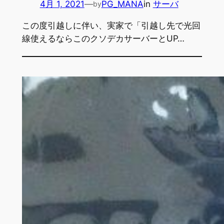
4月 1, 2021
—
PG_MANA
in
サーバ
by
この度引越しに伴い、実家で「引越し先で光回
線使えるならこのクソデカサーバーとUP…