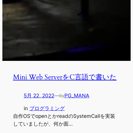
Mini Web ServerをC言語で書いた
5月 22, 2022
—
PG_MANA
by
in
プログラミング
自作OSでopenとかreadのSystemCallを実装
していましたが、何か面…