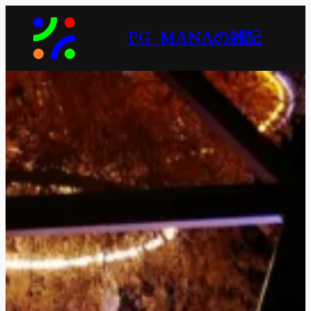
内
容
PG_MANAの雑記
を
ス
キ
ッ
プ